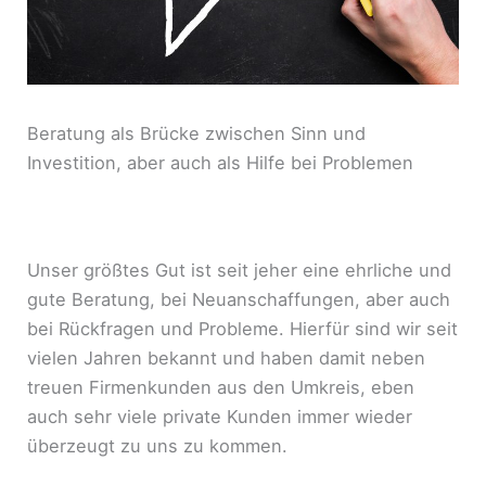
Beratung als Brücke zwischen Sinn und
Investition, aber auch als Hilfe bei Problemen
Unser größtes Gut ist seit jeher eine ehrliche und
gute Beratung, bei Neuanschaffungen, aber auch
bei Rückfragen und Probleme. Hierfür sind wir seit
vielen Jahren bekannt und haben damit neben
treuen Firmenkunden aus den Umkreis, eben
auch sehr viele private Kunden immer wieder
überzeugt zu uns zu kommen.