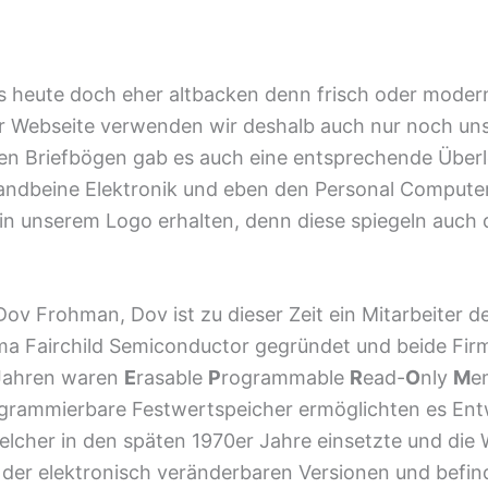
s heute doch eher altbacken denn frisch oder modern
r Webseite verwenden wir deshalb auch nur noch un
 den Briefbögen gab es auch eine entsprechende Übe
andbeine Elektronik und eben den Personal Computer 
in unserem Logo erhalten, denn diese spiegeln auch 
v Frohman, Dov ist zu dieser Zeit ein Mitarbeiter de
ma Fairchild Semiconductor gegründet und beide Firm
 Jahren waren
E
rasable
P
rogrammable
R
ead-
O
nly
M
e
grammierbare Festwertspeicher ermöglichten es Entw
 welcher in den späten 1970er Jahre einsetzte und di
er elektronisch veränderbaren Versionen und befinde