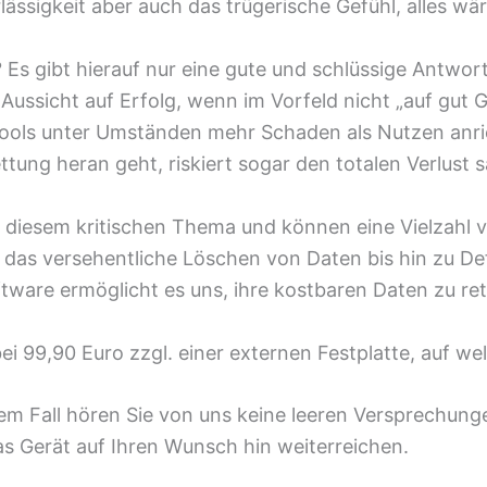
rlässigkeit aber auch das trügerische Gefühl, alles wä
? Es gibt hierauf nur eine gute und schlüssige Antwo
ussicht auf Erfolg, wenn im Vorfeld nicht „auf gut G
etools unter Umständen mehr Schaden als Nutzen anri
ung heran geht, riskiert sogar den totalen Verlust s
diesem kritischen Thema und können eine Vielzahl v
r das versehentliche Löschen von Daten bis hin zu D
tware ermöglicht es uns, ihre kostbaren Daten zu ret
bei 99,90 Euro zzgl. einer externen Festplatte, auf we
em Fall hören Sie von uns keine leeren Versprechungen
s Gerät auf Ihren Wunsch hin weiterreichen.