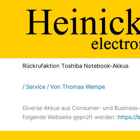
Zum
Inhalt
springen
Rückrufaktion Toshiba Notebook-Akkus
/
Service
/ Von
Thomas Wempe
Diverse Akkus aus Consumer- und Business-
folgende Webseite geprüft werden:
https:/