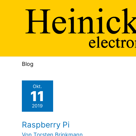
Zum
Inhalt
springen
Blog
Okt.
11
2019
Raspberry Pi
Von
Torsten Brinkmann