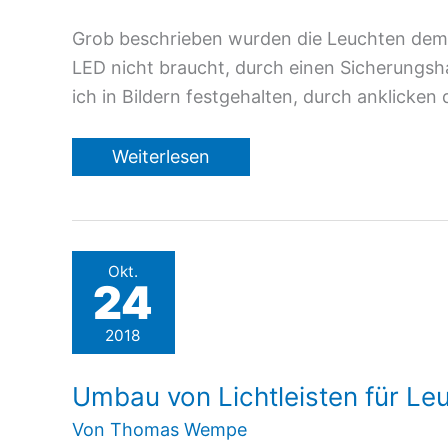
Grob beschrieben wurden die Leuchten demon
LED nicht braucht, durch einen Sicherungsh
ich in Bildern festgehalten, durch anklicken
Unser
Weiterlesen
Umbau
mit
Leuchtstoffröhren
Okt.
24
2018
Umbau von Lichtleisten für Le
Von
Thomas Wempe