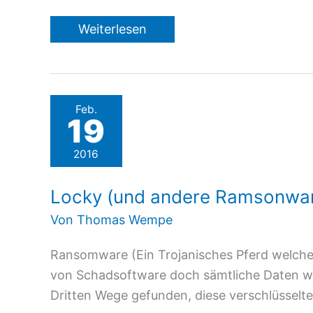
Rückrufaktion
Weiterlesen
HP
Notebook-
Akkus
Feb.
19
2016
Locky (und andere Ramsonwa
Von
Thomas Wempe
Ransomware (Ein Trojanisches Pferd welches 
von Schadsoftware doch sämtliche Daten wi
Dritten Wege gefunden, diese verschlüsselten