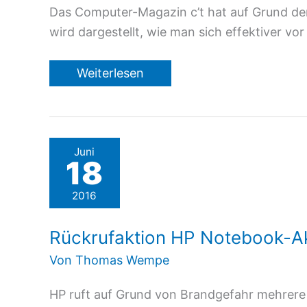
Das Computer-Magazin c’t hat auf Grund der a
wird dargestellt, wie man sich effektiver vo
Schutz
Weiterlesen
vor
Erpresser
(ransomware)
Juni
18
2016
Rückrufaktion HP Notebook-A
Von
Thomas Wempe
HP ruft auf Grund von Brandgefahr mehrere