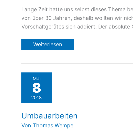
Lange Zeit hatte uns selbst dieses Thema be
von über 30 Jahren, deshalb wollten wir nic
Vorschaltgerätes sich addiert. Der absolute 
Umbau
Weiterlesen
von
Lichtleisten
für
Leuchtstoffröhren
Mai
8
2018
Umbauarbeiten
Von
Thomas Wempe