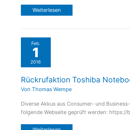
Locky
Weiterlesen
(und
andere
Ramsonware)
Feb.
1
2016
Rückrufaktion Toshiba Noteb
Von
Thomas Wempe
Diverse Akkus aus Consumer- und Business-
folgende Webseite geprüft werden: https:
Rückrufaktion
Weiterlesen